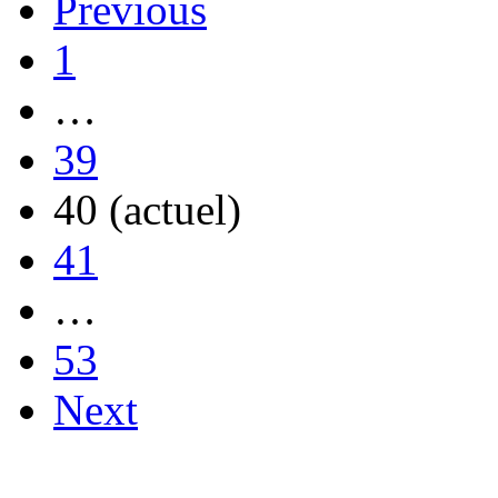
Previous
1
…
39
40
(actuel)
41
…
53
Next