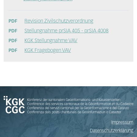
Revision Zivilschutzverordnung
PDF
Stellungnahme prSIA 405 - prSIA 4008
PDF
KGK Stellungnahme VAV
PDF
KGK Fragebogen VAV
PDF
Impressum
Datenschutzerklärung