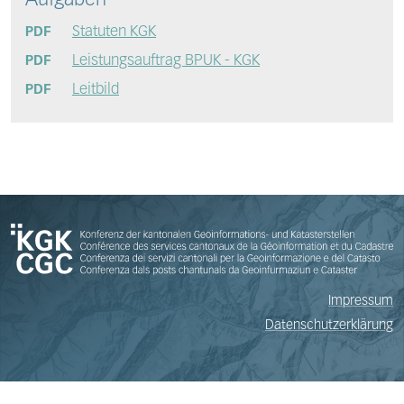
Aufgaben
Statuten KGK
PDF
Leistungsauftrag BPUK - KGK
PDF
Leitbild
PDF
Impressum
Datenschutzerklärung