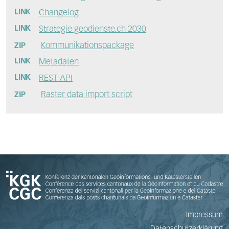
Changelog
Strategie geodienste.ch 2030
Kommunikationspackage
ZIP
Metadaten
REST-API
Raster data import script
ZIP
Impressum